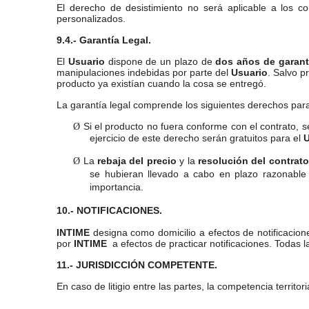
El derecho de desistimiento no será aplicable a los c
personalizados.
9.4.- Garantía Legal.
El
Usuario
dispone de un plazo de
dos años de garant
manipulaciones indebidas por parte del
Usuario
. Salvo p
producto ya existían cuando la cosa se entregó.
La garantía legal comprende los siguientes derechos par
Si el producto no fuera conforme con el contrato, 
Ø
ejercicio de este derecho serán gratuitos para el
U
La
rebaja del precio
y la
resolución del contrato
Ø
se hubieran llevado a cabo en plazo razonable
importancia.
10.- NOTIFICACIONES.
INTIME
designa como domicilio a efectos de notificaciones
por
INTIME
a efectos de practicar notificaciones. Todas 
11.- JURISDICCIÓN COMPETENTE.
En caso de litigio entre las partes, la competencia territo