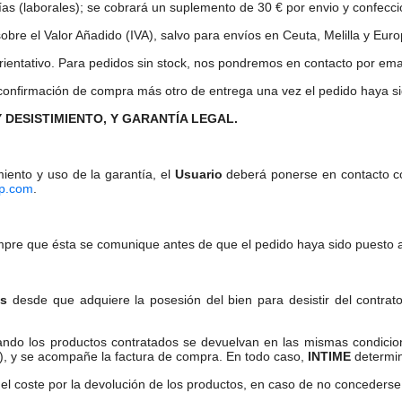
días (laborales); se cobrará un suplemento de 30 € por envio y confecc
obre el Valor Añadido (IVA), salvo para envíos en Ceuta, Melilla y Euro
rientativo. Para pedidos sin stock, nos pondremos en contacto por emai
 confirmación de compra más otro de entrega una vez el pedido haya sid
 DESISTIMIENTO, Y GARANTÍA LEGAL.
miento y uso de la garantía, el
Usuario
deberá ponerse en contacto 
op.com
.
mpre que ésta se comunique antes de que el pedido haya sido puesto a d
es
desde que adquiere la posesión del bien para desistir del contrato 
ando los productos contratados se devuelvan en las mismas condicion
s), y se acompañe la factura de compra. En todo caso,
INTIME
determin
l coste por la devolución de los productos, en caso de no concederse;