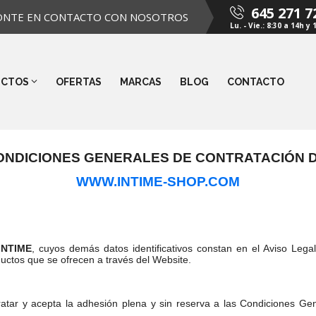
645 271 7
ONTE EN CONTACTO CON NOSOTROS
Lu. - Vie.: 8:30 a 14h y 
UCTOS
OFERTAS
MARCAS
BLOG
CONTACTO
ONDICIONES GENERALES DE CONTRATACIÓN D
WWW.INTIME-SHOP.COM
INTIME
, cuyos demás datos identificativos constan en el Aviso Legal
uctos que se ofrecen a través del Website.
ratar y acepta la adhesión plena y sin reserva a las Condiciones Ge