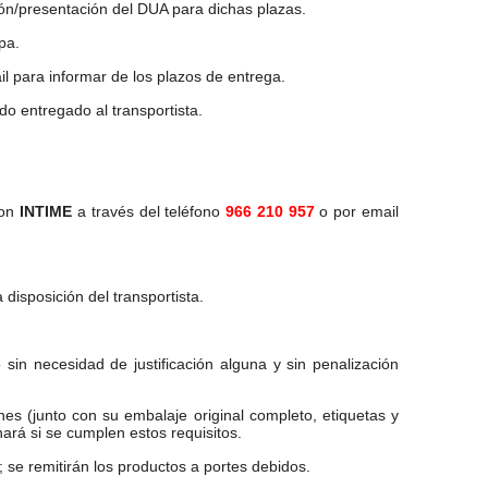
ión/presentación del DUA para dichas plazas.
pa.
l para informar de los plazos de entrega.
o entregado al transportista.
con
INTIME
a través del teléfono
966 210 957
o por email
isposición del transportista.
sin necesidad de justificación alguna y sin penalización
es (junto con su embalaje original completo, etiquetas y
ará si se cumplen estos requisitos.
 se remitirán los productos a portes debidos.