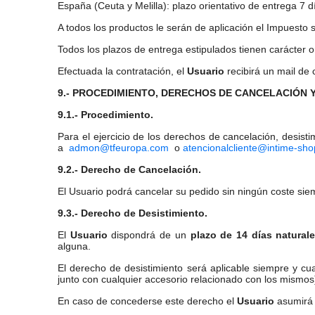
España (Ceuta y Melilla): plazo orientativo de entrega 7 
A todos los productos le serán de aplicación el Impuesto s
Todos los plazos de entrega estipulados tienen carácter o
Efectuada la contratación, el
Usuario
recibirá un mail de
9.- PROCEDIMIENTO, DERECHOS DE CANCELACIÓN Y
9.1.- Procedimiento.
Para el ejercicio de los derechos de cancelación, desisti
a
admon@tfeuropa.com
o
atencionalcliente@intime-sh
9.2.- Derecho de Cancelación.
El Usuario podrá cancelar su pedido sin ningún coste sie
9.3.- Derecho de Desistimiento.
El
Usuario
dispondrá de un
plazo de 14 días natural
alguna.
El derecho de desistimiento será aplicable siempre y cu
junto con cualquier accesorio relacionado con los mismo
En caso de concederse este derecho el
Usuario
asumirá e