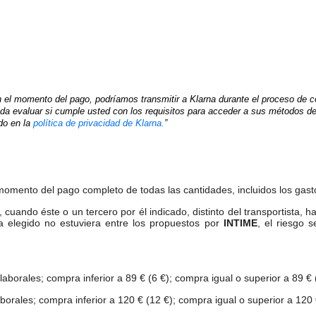
n el momento del pago, podríamos transmitir a Klarna durante el proceso de c
ueda evaluar si cumple usted con los requisitos para acceder a sus métodos d
do en
la
política de privacidad de Klarna.
”
momento del pago completo de todas las cantidades, incluidos los gast
, cuando éste o un tercero por él indicado, distinto del transportista,
ta elegido no estuviera entre los propuestos por
INTIME
, el riesgo s
aborales; compra inferior a 89 € (6 €); compra igual o superior a 89 € (
orales; compra inferior a 120 € (12 €); compra igual o superior a 120 €