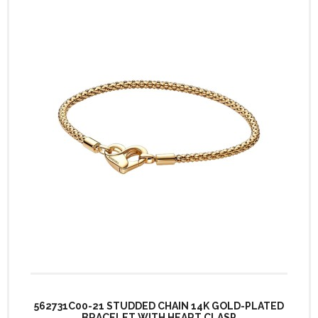
562731C00-21 STUDDED CHAIN 14K GOLD-PLATED
BRACELET WITH HEART CLASP