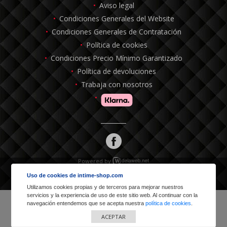
Aviso legal
Condiciones Generales del Website
Condiciones Generales de Contratación
Política de cookies
Condiciones Precio Mínimo Garantizado
Política de devoluciones
Trabaja con nosotros
Powered by
Uso de cookies de intime-shop.com
Utilizamos cookies propias y de terceros para mejorar nuestros
servicios y la experiencia de uso de este sitio web. Al continuar con la
navegación entendemos que se acepta nuestra
política de cookies
.
ACEPTAR