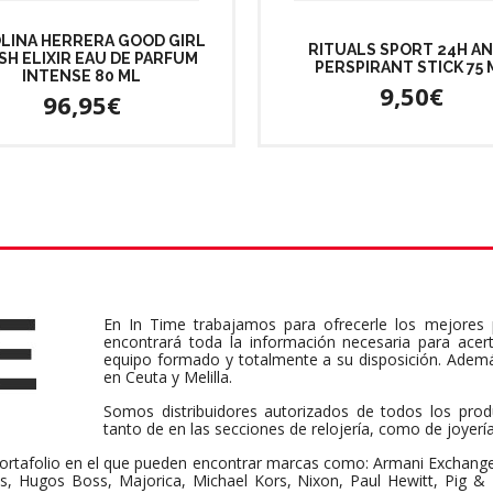
LINA HERRERA GOOD GIRL
RITUALS SPORT 24H AN
SH ELIXIR EAU DE PARFUM
PERSPIRANT STICK 75 
INTENSE 80 ML
9,50€
96,95€
En In Time trabajamos para ofrecerle los mejores 
encontrará toda la información necesaria para acer
equipo formado y totalmente a su disposición. Adem
en Ceuta y Melilla.
Somos distribuidores autorizados de todos los pro
tanto de en las secciones de relojería, como de joyerí
ortafolio en el que pueden encontrar marcas como: Armani Exchange, B
ss, Hugos Boss, Majorica, Michael Kors, Nixon, Paul Hewitt, Pig 