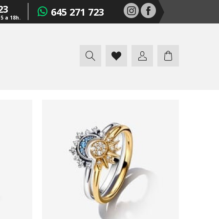
23
645 271 723
15 a 18h.