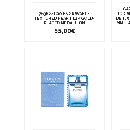
GAR
763824C00 ENGRAVABLE
RODIA
TEXTURED HEART 14K GOLD-
DE 1, 
PLATED MEDALLION
MM, L
55,00€